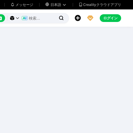
メッセージ

日本語
Crealityクラウドアプリ






ログイン


