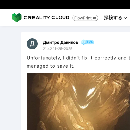
探検する
FlowPrint


Дмитро Данилов
21:42 11-25-2025
Unfortunately, I didn't fix it correctly and
managed to save it.