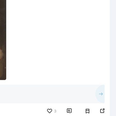


3