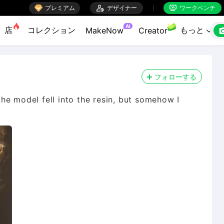

プレミアム

デザイナー
ワークベンチ


AI
店
コレクション
もっと
MakeNow
Creator

フォローする
 the model fell into the resin, but somehow I