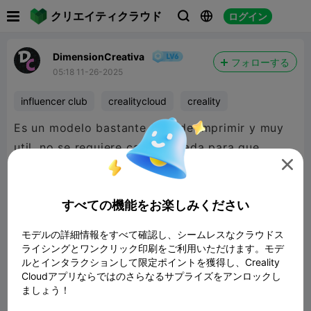

クリエイティクラウド
ログイン



DimensionCreativa
フォローする
05:18 11-26-2025
influencer club
crealitycloud
creality
Es un modelo bastante facil de imprimir y muy
util, no se requiere cambiar nada para que

encastren perfecto entre si las dos
piezas.
@CrealityCloud
すべての機能をお楽しみください

480P LD
モデルの詳細情報をすべて確認し、シームレスなクラウドス
ライシングとワンクリック印刷をご利用いただけます。モデ
ルとインタラクションして限定ポイントを獲得し、Creality

Cloudアプリならではのさらなるサプライズをアンロックし
ましょう！