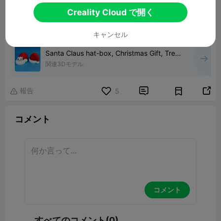
Creality Cloud で開く
00:51
キャンセル
Santa Claus hat-box, Christmas Gift, Tree
Ornament
関連3Dモデル
報告


5

コメント
コメント
すべてのコメント(0)