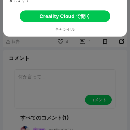
ましょう！
Do Note: I am not complaining about character
design, I am of the opinion that if I search on
Creality Cloud で開く
“sewing,” a character design should not be in
the results.
キャンセル
報告


4
1

コメント
コメント
すべてのコメント(1)