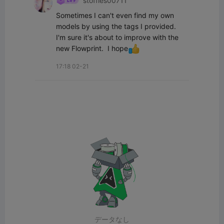
stoffies00711
Sometimes I can't even find my own 
models by using the tags I provided.  
I'm sure it's about to improve with the 
new Flowprint.  I hope
17:18 02-21
データなし