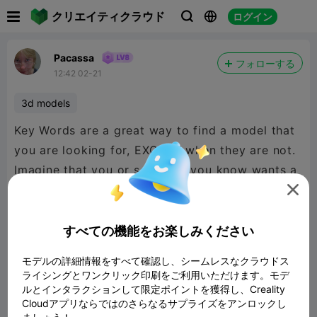

クリエイティクラウド
ログイン



Pacassa
フォローする
12:42 02-21
3d models
Key Words are a great way to find a model that
you are looking for, EXCEPT when they are not.
Imagine that you or someone you know wants a
model that is related to sewing, embroidery, or

any type of needlecraft, and a certain cartoon
character keeps showing up. Stitch, I’m looking
すべての機能をお楽しみください
at you! There has got to be a way to filter out
モデルの詳細情報をすべて確認し、シームレスなクラウドス
the character from showing up in
ライシングとワンクリック印刷をご利用いただけます。モデ
sewing/stitching project search.
ルとインタラクションして限定ポイントを獲得し、Creality
Cloudアプリならではのさらなるサプライズをアンロックし