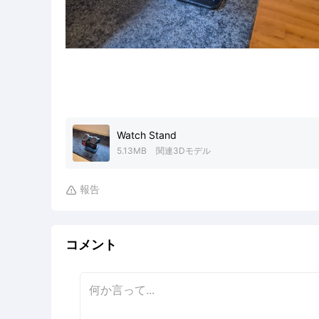
Watch Stand
5.13MB
関連3Dモデル
報告

コメント