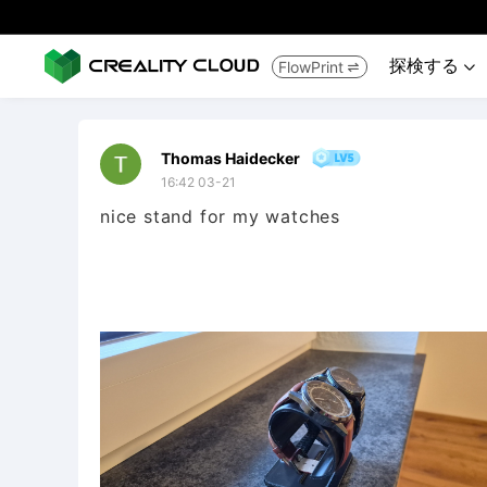
探検する
FlowPrint


Thomas Haidecker
16:42 03-21
nice stand for my watches