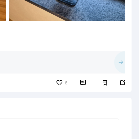


6