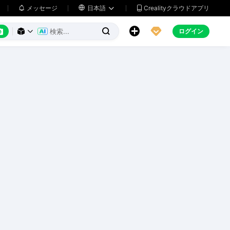
メッセージ

日本語
Crealityクラウドアプリ






ログイン


