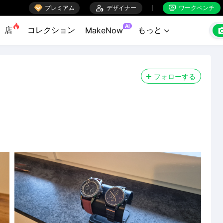

プレミアム

デザイナー
ワークベンチ


AI
店
コレクション
もっと
MakeNow

フォローする