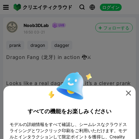

クリエイティクラウド
ログイン



Noob3DLab
フォローする
16:50 03-21
prank
dragon
dagger
Dragon Fang (龙牙) in action 🐉⚔️
Looks like a real dagger… but it’s a clever prank
😏

The retractable blade slides in on impact and
springs right back, making every “strike” safe
すべての機能をお楽しみください
and satisfying.
モデルの詳細情報をすべて確認し、シームレスなクラウドス
ライシングとワンクリック印刷をご利用いただけます。モデ
ルとインタラクションして限定ポイントを獲得し、Creality