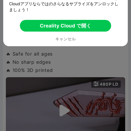
Cloudアプリならではのさらなるサプライズをアンロックし
Engraved with 龙牙觉醒 (Dragon Fang Awakens)
ましょう！
and finished with a bold raised dragon, this fully
3D printed design blends fantasy with smart
Creality Cloud で開く
mechanics.
キャンセル
🔥 Safe for all ages
🔥 No sharp edges
🔥 100% 3D printed

480P LD
