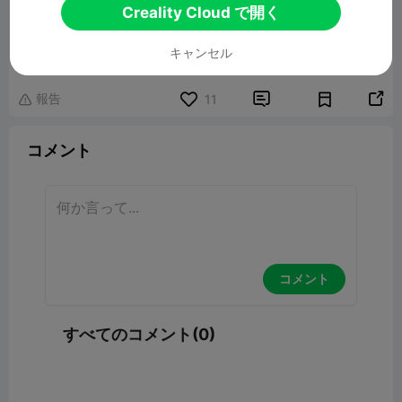
Creality Cloud で開く
K2 CFS Riser
52.62KB
関連3Dモデル
キャンセル
報告


11

コメント
コメント
すべてのコメント(0)