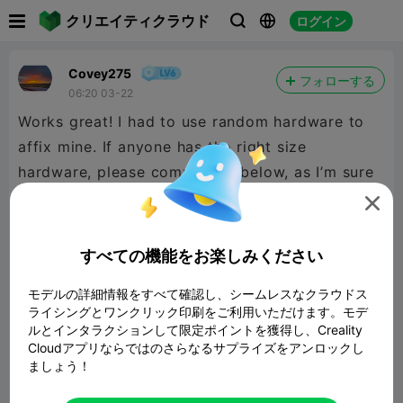

クリエイティクラウド
ログイン



Covey275
フォローする
06:20 03-22
Works great! I had to use random hardware to
affix mine. If anyone has the right size
hardware, please comment it below, as I’m sure
it would help others out in the future.

すべての機能をお楽しみください
モデルの詳細情報をすべて確認し、シームレスなクラウドス
ライシングとワンクリック印刷をご利用いただけます。モデ
ルとインタラクションして限定ポイントを獲得し、Creality
Cloudアプリならではのさらなるサプライズをアンロックし
ましょう！