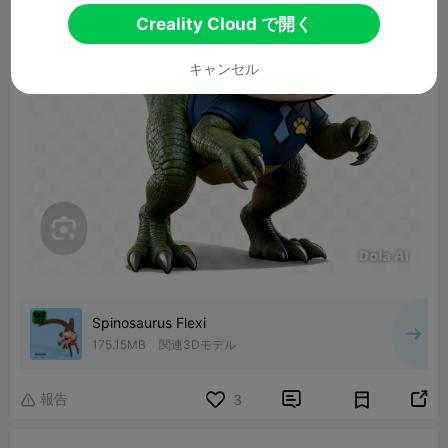
Creality Cloud で開く
キャンセル
Spinosaurus Flexi
175.15MB
関連3Dモデル
報告


3
