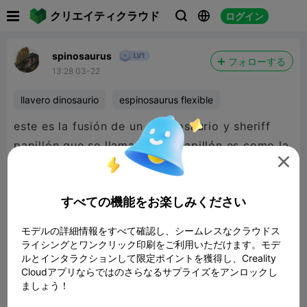

クリエイティクラウド
ログイン



spinosaurus
フォローする
13:28 03-22
llavero dinosaurio
espinosaurus flexible
este es la fusión de un espinosaurio y sheriff
papillón que se llama Espinopapillón es como la

fusión de Miku y un espinosaurio solamente que
es papillón - sheriff papillón fusionado con un
すべての機能をお楽しみください
espinosaurio
モデルの詳細情報をすべて確認し、シームレスなクラウドス
ライシングとワンクリック印刷をご利用いただけます。モデ
ルとインタラクションして限定ポイントを獲得し、Creality
Cloudアプリならではのさらなるサプライズをアンロックし
ましょう！