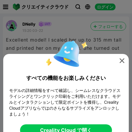

クリエイティクラウド
ログイン



DNelly
フォローする
15:20 03-22
Excellent model! I scaled her up to 315 mm tall
and printed her on my K2 Plus. She turned out
beautifully!

すべての機能をお楽しみください
モデルの詳細情報をすべて確認し、シームレスなクラウドス
ライシングとワンクリック印刷をご利用いただけます。モデ
ルとインタラクションして限定ポイントを獲得し、Creality
lara2
Cloudアプリならではのさらなるサプライズをアンロックし
71.36MB
関連3Dモデル
ましょう！
報告


9

Creality Cloud で開く