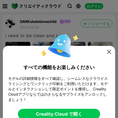

クリエイティクラウド
ログイン



DARKskeletonechild
フォローする
18:03 03-22
l need to be clean and paint

すべての機能をお楽しみください
PROTO36 RC Car Chassis
モデルの詳細情報をすべて確認し、シームレスなクラウドス
51.95MB
関連3Dモデル
ライシングとワンクリック印刷をご利用いただけます。モデ
ルとインタラクションして限定ポイントを獲得し、Creality
Cloudアプリならではのさらなるサプライズをアンロックし
報告


6

ましょう！
コメント
Creality Cloud で開く