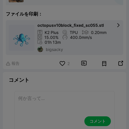
ファイルを印刷：
octopusv10block_fixed_sc055.stl


K2 Plus

TPU

0.20mm

15.00%

400.0mm/s

01h 13m
bigsacky
報告


2

コメント
コメント