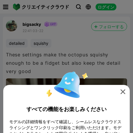

クリエイティクラウド
ログイン



bigsacky
フォローする
22:41 03-22
detailed
squishy
These settings make the octopus squishy
enough to be a fidget but also keep the detail
very good

すべての機能をお楽しみください
モデルの詳細情報をすべて確認し、シームレスなクラウドス
ライシングとワンクリック印刷をご利用いただけます。モデ