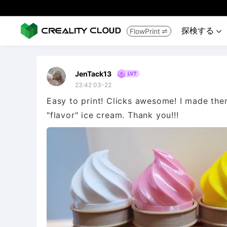
探検する
FlowPrint


JenTack13
23:42 03-22
Easy to print! Clicks awesome! I made the
"flavor" ice cream. Thank you!!!