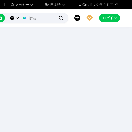
メッセージ

日本語
Crealityクラウドアプリ






ログイン


