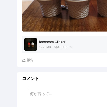
Icecream Clicker
12.78MB
関連3Dモデル
報告

コメント