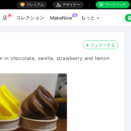

プレミアム

デザイナー
ワークベンチ


AI
店
コレクション
もっと
MakeNow

フォローする
m in chocolate, vanilla, strawberry and lemon