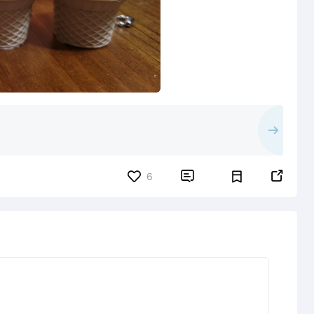


6