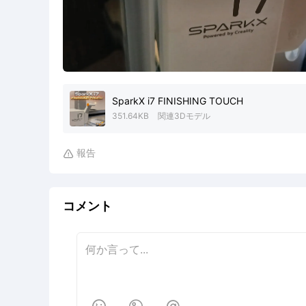
SparkX i7 FINISHING TOUCH
351.64KB
関連3Dモデル
報告

コメント