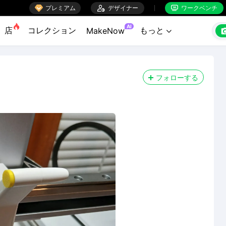

プレミアム

デザイナー
ワークベンチ


AI
店
コレクション
もっと
MakeNow

フォローする