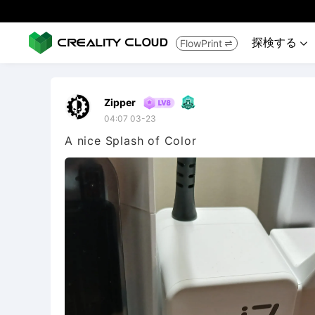
探検する
FlowPrint


Zipper
04:07 03-23
A nice Splash of Color