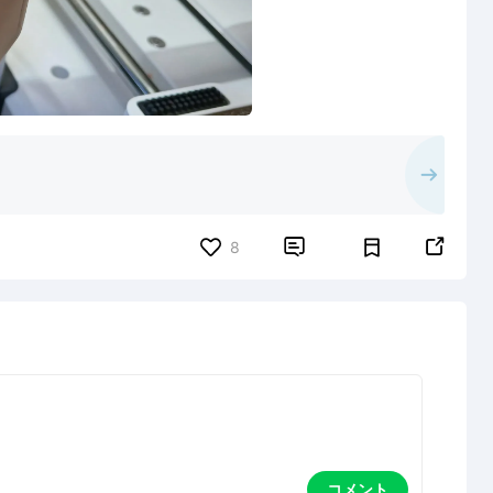


8
コメント