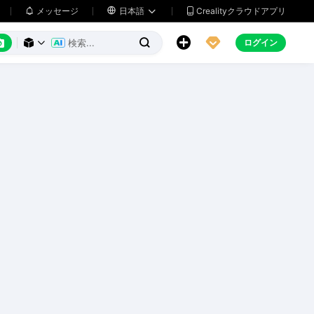
メッセージ

日本語
Crealityクラウドアプリ






ログイン


