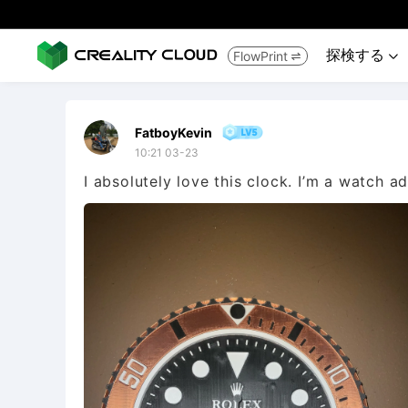
探検する
FlowPrint


FatboyKevin
10:21 03-23
I absolutely love this clock. I’m a watch ad