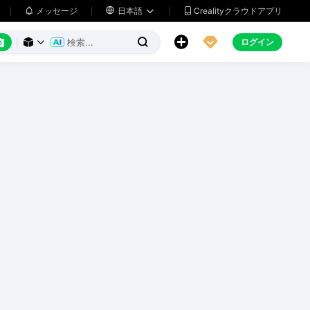
メッセージ

日本語
Crealityクラウドアプリ






ログイン


