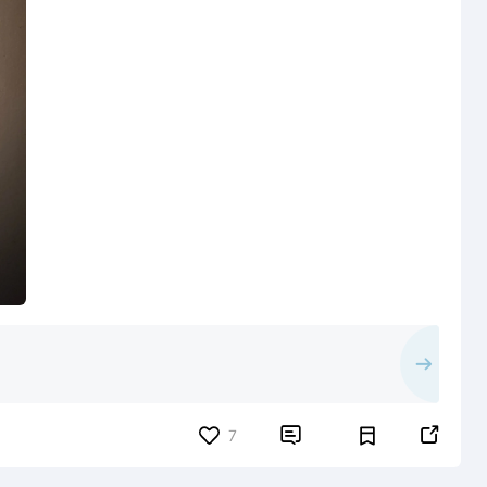


7