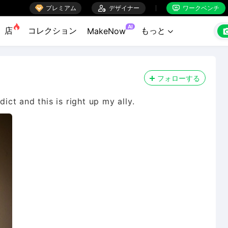

プレミアム

デザイナー
ワークベンチ


AI
店
コレクション
もっと
MakeNow

フォローする
dict and this is right up my ally.