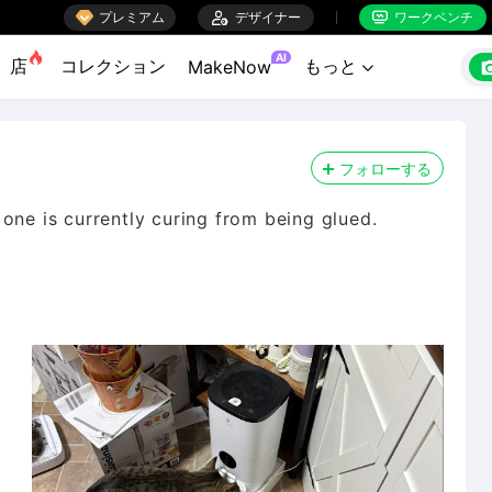

プレミアム

デザイナー
ワークベンチ


AI
店
コレクション
もっと
MakeNow

フォローする
one is currently curing from being glued.