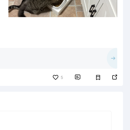


5