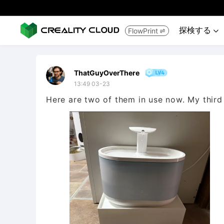
探検する
FlowPrint


ThatGuyOverThere
13:49 03-23
Here are two of them in use now. My third 