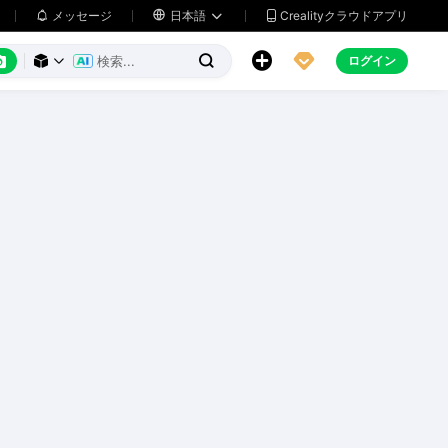
メッセージ

日本語
Crealityクラウドアプリ






ログイン


