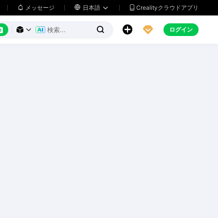
メッセージ

日本語
Crealityクラウドアプリ






ログイン


