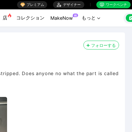

プレミアム

デザイナー
ワークベンチ


AI
店
コレクション
もっと
MakeNow

フォローする
 stripped. Does anyone no what the part is called