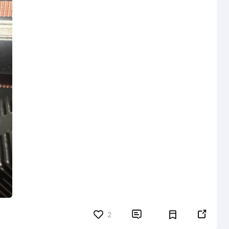


2