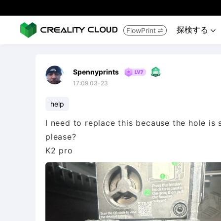
探検する
FlowPrint


Spennyprints
17:09 03-23
help
I need to replace this because the hole is
please?