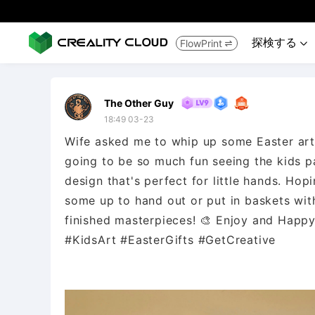
探検する
FlowPrint


The Other Guy
18:49 03-23
Wife asked me to whip up some Easter art p
going to be so much fun seeing the kids pai
design that's perfect for little hands. Hopin
some up to hand out or put in baskets with 
finished masterpieces! 🎨 Enjoy and Happ
#KidsArt #EasterGifts #GetCreative