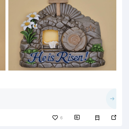


6