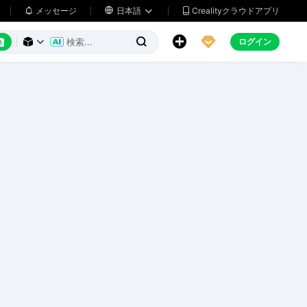
メッセージ

日本語
Crealityクラウドアプリ






ログイン


