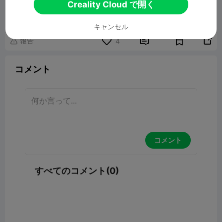
Flower pot V7_56-100%
Creality Cloud で開く
9.12MB
関連3Dモデル
キャンセル
報告


4

コメント
コメント
すべてのコメント(0)