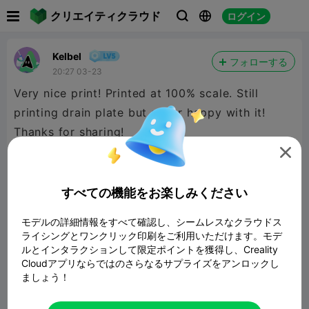

クリエイティクラウド
ログイン



Kelbel
フォローする
20:27 03-23
Very nice print! Printed at 100% scale. Still
printing drain plate but super happy with it!
Thanks for sharing!

すべての機能をお楽しみください
モデルの詳細情報をすべて確認し、シームレスなクラウドス
ライシングとワンクリック印刷をご利用いただけます。モデ
ルとインタラクションして限定ポイントを獲得し、Creality
Cloudアプリならではのさらなるサプライズをアンロックし
ましょう！