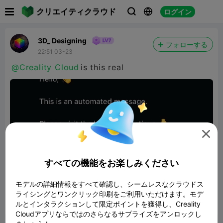

クリエイティクラウド
ログイン



3D_ Designing
フォローする
22:51 03-23
@Creality Cloud
is this real

すべての機能をお楽しみください
モデルの詳細情報をすべて確認し、シームレスなクラウドス
ライシングとワンクリック印刷をご利用いただけます。モデ
ルとインタラクションして限定ポイントを獲得し、Creality
報告


4
4

Cloudアプリならではのさらなるサプライズをアンロックし