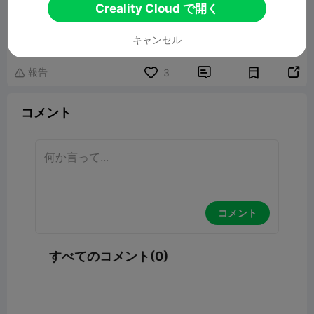
Creality Cloud で開く
pill dispenser
3.48MB
関連3Dモデル
キャンセル
報告


3

コメント
コメント
すべてのコメント(0)