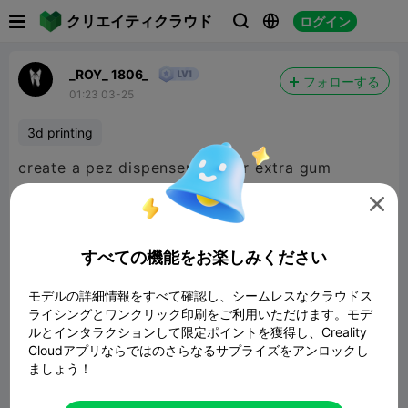

クリエイティクラウド
ログイン



_ROY_ 1806_
フォローする
01:23 03-25
3d printing
create a pez dispenser but for extra gum
pellets...

すべての機能をお楽しみください
モデルの詳細情報をすべて確認し、シームレスなクラウドス
ライシングとワンクリック印刷をご利用いただけます。モデ
ルとインタラクションして限定ポイントを獲得し、Creality
Cloudアプリならではのさらなるサプライズをアンロックし
ましょう！