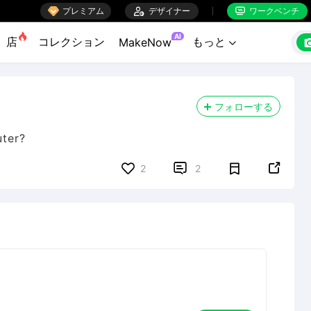

プレミアム

デザイナー
ワークベンチ


AI
店
コレクション
もっと
MakeNow

フォローする
ter?


2
2