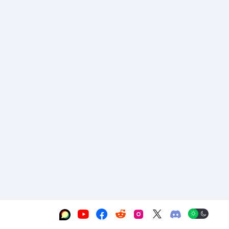





