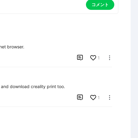
コメント
net browser.

1

t. and download creality print too.

1
