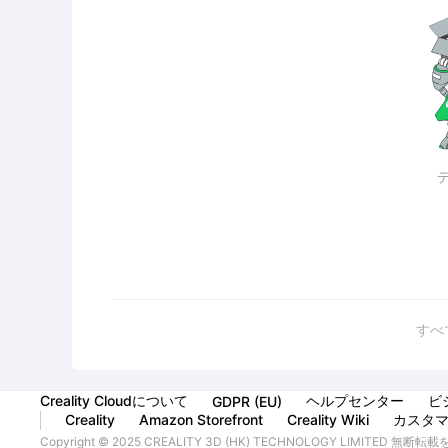
すべ
Creality Cloudについて
ヘルプセンター
ビ
GDPR (EU)
Creality
Amazon Storefront
Creality Wiki
カスタ
Copyright © 2025 CREALITY 3D (HK) TECHNOLOGY LIMITED 無