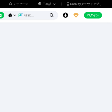
メッセージ

日本語
Crealityクラウドアプリ






ログイン


