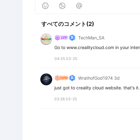



すべてのコメント(2)
TechMan_SA
Go to www.crealitycloud.com in your inter
04:35 03-25
WrathofGod1974 3d
just got to creality cloud website. that's i
03:26 03-25