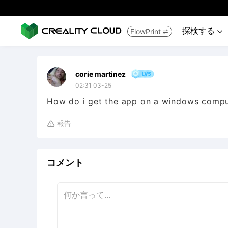
探検する
FlowPrint


corie martinez
02:31 03-25
How do i get the app on a windows compu
報告

コメント