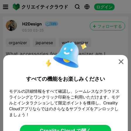

クリエイティクラウド
ログイン



H2Design
フォローする
05:30 03-25
organizer
japanese
wall organizer
What accessories for wall organizer am I
missing?!

すべての機能をお楽しみください
モデルの詳細情報をすべて確認し、シームレスなクラウドス
ライシングとワンクリック印刷をご利用いただけます。モデ
ルとインタラクションして限定ポイントを獲得し、Creality
Cloudアプリならではのさらなるサプライズをアンロックし
ましょう！
Creality Cloud で開く