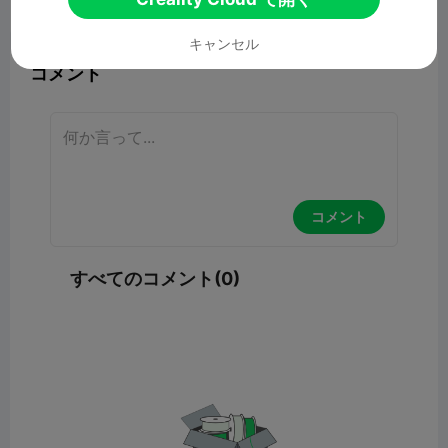
報告


9

キャンセル
コメント
コメント
すべてのコメント(0)