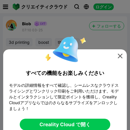

クリエイティクラウド
ログイン



Biob
フォローする
07:10 03-25
3d printing
boost
thank you
Thank you
@Gunpowderwood79
so much for

the boost. It is really appreciated 🙏
すべての機能をお楽しみください
Simple HomePod mini wall mount V2
741.68KB
関連3Dモデル
モデルの詳細情報をすべて確認し、シームレスなクラウドス
ライシングとワンクリック印刷をご利用いただけます。モデ
ルとインタラクションして限定ポイントを獲得し、Creality
報告


6

Cloudアプリならではのさらなるサプライズをアンロックし
ましょう！
コメント
Creality Cloud で開く