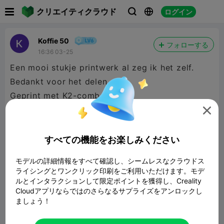

クリエイティクラウド
ログイン



Koffie 50
フォローする
16:36 03-25
Een mooi stukje printwerk al zeg ik het zelf.
Bedankt voor het delen.
Geprint met K2-combo
Hyper PLA

すべての機能をお楽しみください
モデルの詳細情報をすべて確認し、シームレスなクラウドス
ライシングとワンクリック印刷をご利用いただけます。モデ
ルとインタラクションして限定ポイントを獲得し、Creality
Cloudアプリならではのさらなるサプライズをアンロックし
ましょう！