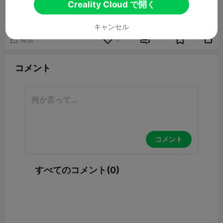
Creality Cloud で開く
キャンセル
報告


7

コメント
コメント
すべてのコメント(0)