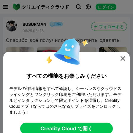

クリエイティクラウド
ログイン



BUSURMAN
フォローする
08:25 03-26
Спасибо все получилось закрепить сделать

すべての機能をお楽しみください
Creality K1 SE channel cable chain by
モデルの詳細情報をすべて確認し、シームレスなクラウドス
pit236 and ATAMAN1
56.64MB
関連3Dモデル
ライシングとワンクリック印刷をご利用いただけます。モデ
ルとインタラクションして限定ポイントを獲得し、Creality
Cloudアプリならではのさらなるサプライズをアンロックし
報告


7

ましょう！
コメント
Creality Cloud で開く