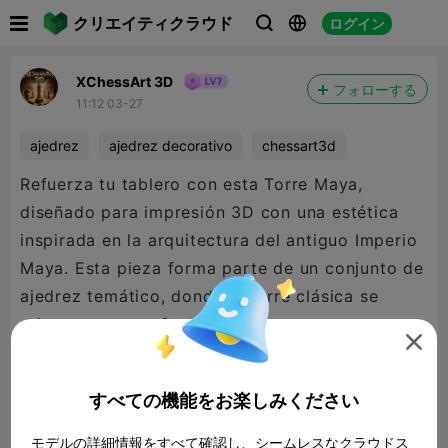

クリエイティクラウド
ログイン



XChessArt 3D
フォローする
11:12 03-27
ajedrez
ajedrez decorativo
chessart3d
Refuerza tu tablero con esta Torre Maya,
diseñado para impresión 3D con una estética
inspirada en la arquitectura del antiguo Imperio
Maya. Esta pieza forma parte de un conjunto de
ajedrez temático, donde la torre clásica se
reinterpreta con formas que evocan estructuras

mesoamericanas, aportando una presencia
robusta, sólida y visualmente coherente con el
すべての機能をお楽しみください
resto del conjunto. Su diseño destaca por líneas
firmes y volúmenes bien definidos, pensados ​​
モデルの詳細情報をすべて確認し、シームレスなクラウドス