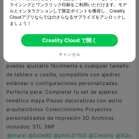
para mantener la esencia del ajedrez tradicional
ライシングとワンクリック印刷をご利用いただけます。モデ
ルとインタラクションして限定ポイントを獲得し、Creality
mientras añade un carácter único y reconocible.
Cloudアプリならではのさらなるサプライズをアンロックし
El modelo ha sido optimizado para: Impresión
ましょう！
FDM, con base amplia y gran estabilidad
Geometría limpia, facilitando una impresión
Creality Cloud で開く
confiable Estructura resistente, ideal para uso
キャンセル
continuo 🔧 Modelo totalmente escalable:
puedes ajustarlo fácilmente a cualquier tamaño
de tablero o casilla, compatible con ajedrez
estándar o configuraciones personalizadas.
Perfecta para: Completar tu set de ajedrez
temático maya Piezas decorativas con estilo
arquitectónico Coleccionismo Proyectos
personalizados de impresión 3D Archivos
incluidos: STL 3MF
@mural
@Esile80
@philo37100
@Creality
@XQu