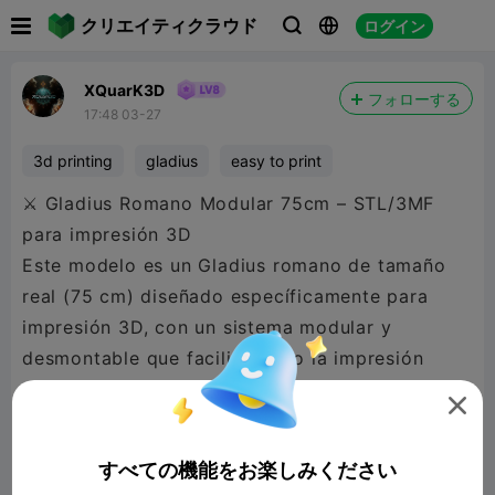

クリエイティクラウド
ログイン



XQuarK3D
フォローする
17:48 03-27
3d printing
gladius
easy to print
⚔️ Gladius Romano Modular 75cm – STL/3MF
para impresión 3D
Este modelo es un Gladius romano de tamaño
real (75 cm) diseñado específicamente para
impresión 3D, con un sistema modular y
desmontable que facilita tanto la impresión
como el montaje final.

El diseño está dividido en piezas con puntos de
unión mediante pivotes y orificios de encaje, lo
すべての機能をお楽しみください
que permite un ensamblaje sólido y preciso una