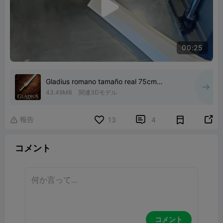

00:25
Gladius romano tamaño real 75cm
modular 3Mf
43.49MB
関連3Dモデル
報告


13
4

コメント
コメント