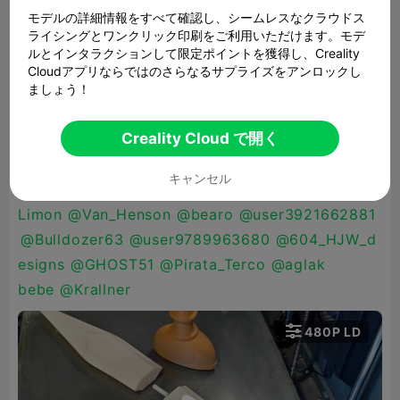
vez impreso. Cada pieza encaja de forma firme
モデルの詳細情報をすべて確認し、シームレスなクラウドス
ライシングとワンクリック印刷をご利用いただけます。モデ
para garantizar la estabilidad en el resultado
ルとインタラクションして限定ポイントを獲得し、Creality
final.
@Creality
@mural
@LinkLayerLabsOG
@XC
Cloudアプリならではのさらなるサプライズをアンロックし
hessArt 3D
@jaybayuz
@Константин
ましょう！
761
@TAMUARA
@TAMUARA
@OPCIONAL
@Pila
Creality Cloud で開く
r Laso
@Mirceac
@WAFFLES🧇🧇🧇🧇🧇🧇🧇🧇🧇🧇
👍
@Nasri Cabdilahi
@SD Design
@Roman
キャンセル
Savin
@Leo
Limon
@Van_Henson
@bearo
@user3921662881
@Bulldozer63
@user9789963680
@604_HJW_d
esigns
@GHOST51
@Pirata_Terco
@aglak
bebe
@Krallner

480P LD