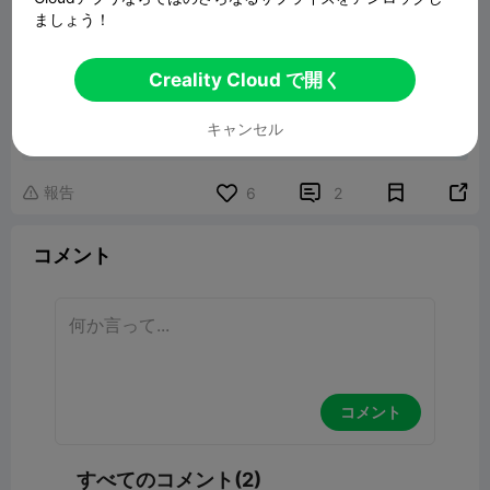
ましょう！
Creality Cloud で開く
THREE IN ONE, SUPER SNOOPY
キャンセル
62.79MB
関連3Dモデル
報告


6
2

コメント
コメント
すべてのコメント(2)