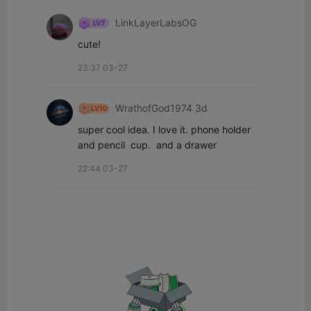
LinkLayerLabsOG
cute!
23:37 03-27
WrathofGod1974 3d
super cool idea. I love it. phone holder 
and pencil  cup.  and a drawer
22:44 03-27