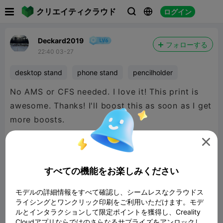

クリエイティクラウド
ログイン



Deckard2019
フォローする
22:40 03-27
desktop stand
phone stand
pencilholder
No AMS or CFS needed. I love it! This print is
awesome. Thanks! I'll boost this as soon as I get
more boosts.

すべての機能をお楽しみください
モデルの詳細情報をすべて確認し、シームレスなクラウドス
ライシングとワンクリック印刷をご利用いただけます。モデ
ルとインタラクションして限定ポイントを獲得し、Creality
Cloudアプリならではのさらなるサプライズをアンロックし