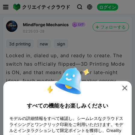

クリエイティクラウド
ログイン



MindForge Mechanics
フォローする
02:26 03-28
3d printing
new
sign
Locked in, dialed up, and ready to create. The
switch has officially flipped—3D Printing Mode
is ON, and that means it’s time for late‑night
ideas, fresh models, and pure maker energy.

Whether it’s memes, signs, or whatever chaos
hits next, tonight is all about turning inspiration
すべての機能をお楽しみください
into plastic reality. The printer’s humming, the
mindset is set, and the creativity is about to go
モデルの詳細情報をすべて確認し、シームレスなクラウドス
full send. Stay tuned… the prints are coming. If
ライシングとワンクリック印刷をご利用いただけます。モデ
ルとインタラクションして限定ポイントを獲得し、Creality
you can think it, we can forge it! Check it out