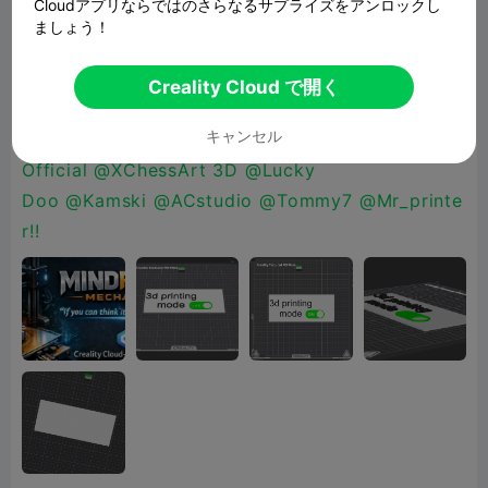
Cloudアプリならではのさらなるサプライズをアンロックし
guys!
@check my bio
@Kev boy
ましょう！
5865
@LinkLayerLabsOG
@DaddyDan88
@Dani1
3
@Three_D_Dad
@PrinterFanatic3d
@Jorgamer
Creality Cloud で開く
61
@Crazy 3D
キャンセル
Printerist
@phpxrom
@Slow3D
@PrintForge
Official
@XChessArt 3D
@Lucky
Doo
@Kamski
@ACstudio
@Tommy7
@Mr_printe
r!!