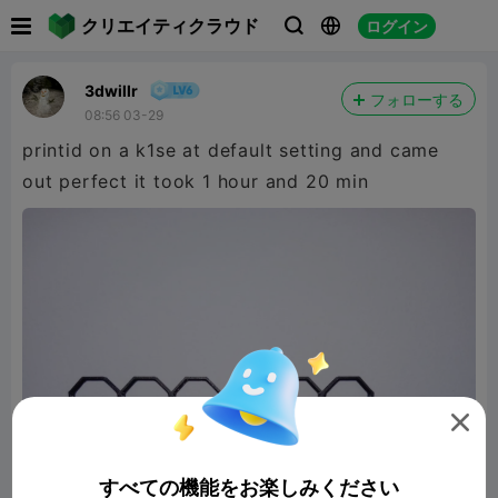

クリエイティクラウド
ログイン



3dwillr
フォローする
08:56 03-29
printid on a k1se at default setting and came
out perfect it took 1 hour and 20 min

すべての機能をお楽しみください