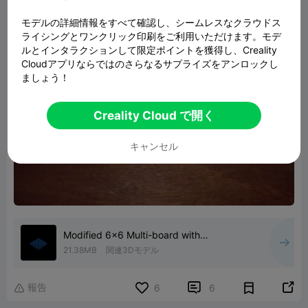
モデルの詳細情報をすべて確認し、シームレスなクラウドス
ライシングとワンクリック印刷をご利用いただけます。モデ
ルとインタラクションして限定ポイントを獲得し、Creality
Cloudアプリならではのさらなるサプライズをアンロックし
ましょう！
Creality Cloud で開く
キャンセル
Modified 6x6 Multi-board with
connectors
21.38MB
関連3Dモデル
報告


6
6
