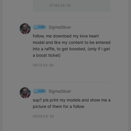
07:43 05-10
SigmaSlicer
follow, me download my love heart 
model and like my content to be entered 
into a raffle, to get boosted, (only if i get 
a boost ticket)
09:12 03-29
SigmaSlicer
sup? pls print my models and show me a 
picture of them for a follow
09:08 03-29