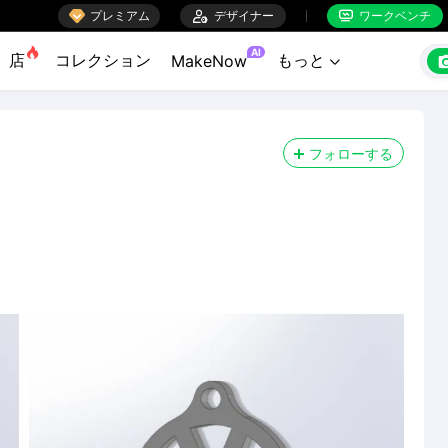

プレミアム

デザイナー
ワークベンチ


AI
店
コレクション
もっと
MakeNow

フォローする