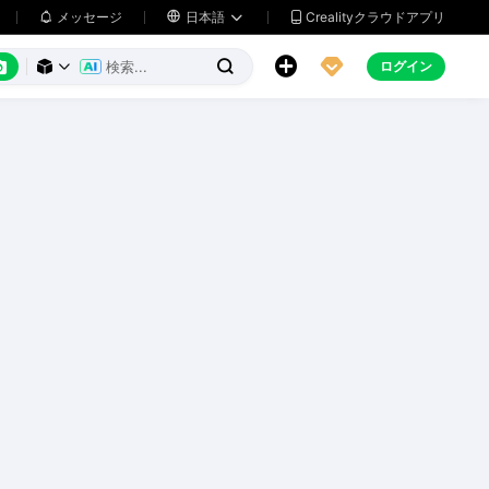
メッセージ

日本語
Crealityクラウドアプリ






ログイン


