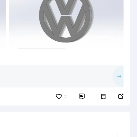


2