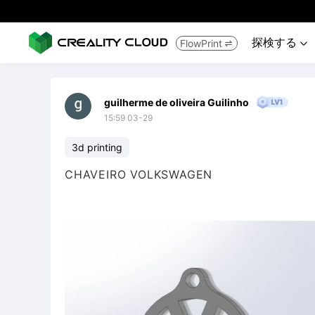
探検する
FlowPrint


guilherme de oliveira Guilinho
15:59 03-29
3d printing
CHAVEIRO VOLKSWAGEN