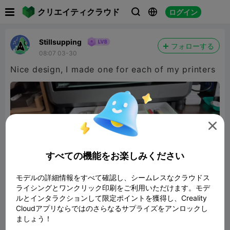

クリエイティクラウド
ログイン



Stillsupping
フォローする
08:07 03-30
Nice design, I made one for each of my printers

すべての機能をお楽しみください
モデルの詳細情報をすべて確認し、シームレスなクラウドス
ライシングとワンクリック印刷をご利用いただけます。モデ
ルとインタラクションして限定ポイントを獲得し、Creality
Cloudアプリならではのさらなるサプライズをアンロックし
ましょう！
K2 Plus drawer with build plates stand
78.67MB
関連3Dモデル