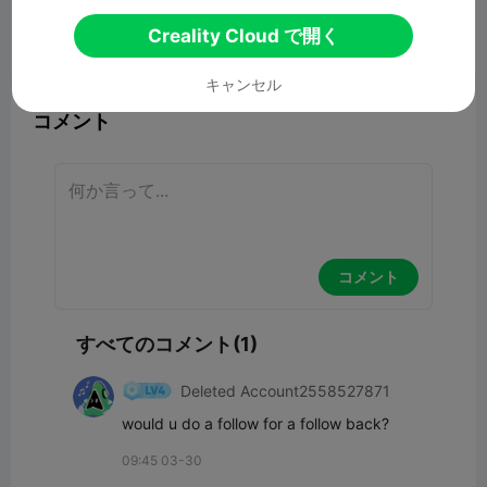
Creality Cloud で開く
報告


14
1

キャンセル
コメント
コメント
すべてのコメント(1)
Deleted Account2558527871
would u do a follow for a follow back?
09:45 03-30