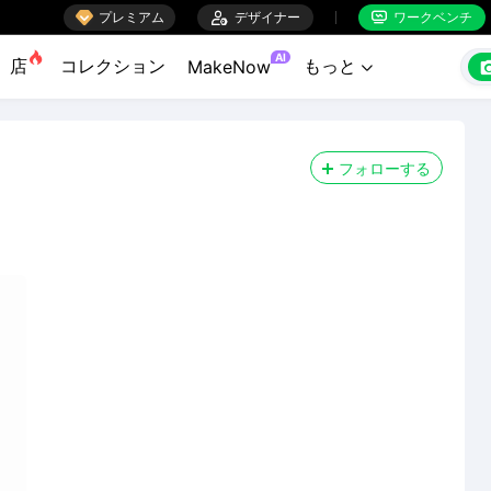

プレミアム

デザイナー
ワークベンチ


AI
店
コレクション
もっと
MakeNow

フォローする