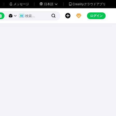
メッセージ

日本語
Crealityクラウドアプリ






ログイン


