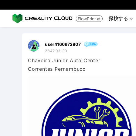
探検する
FlowPrint


user4166972807
22:47 03-30
Chaveiro Júnior Auto Center
Correntes Pernambuco