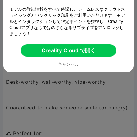
モデルの詳細情報をすべて確認し、シームレスなクラウドス
🌟 Why this model slaps:
ライシングとワンクリック印刷をご利用いただけます。モデ
ルとインタラクションして限定ポイントを獲得し、Creality
Fast, clean print — perfect for beginners and
Cloudアプリならではのさらなるサプライズをアンロックし
pros
ましょう！
Creality Cloud で開く
Layered design for easy color swaps
キャンセル
Desk‑worthy, wall‑worthy, vibe‑worthy
Guaranteed to make someone smile (or hungry)
🌮 Perfect for: