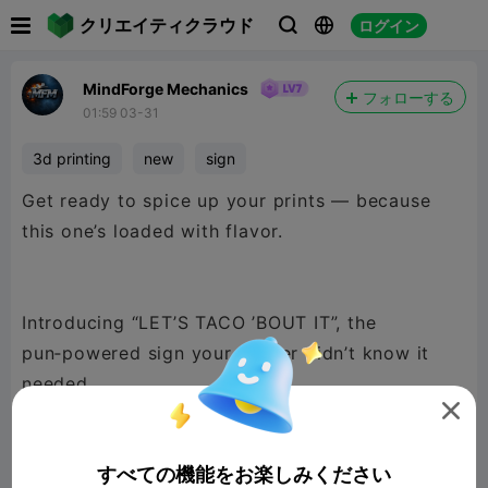

クリエイティクラウド
ログイン



MindForge Mechanics
フォローする
01:59 03-31
3d printing
new
sign
Get ready to spice up your prints — because
this one’s loaded with flavor.
Introducing “LET’S TACO ’BOUT IT”, the
pun‑powered sign your printer didn’t know it
needed.

Bold text, chunky layers, and a taco so cute it
might just steal your filament.
すべての機能をお楽しみください