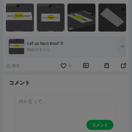
Let us taco bout' it
関連3Dモデル
報告


9

コメント
コメント