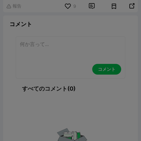
報告


9

コメント
コメント
すべてのコメント(0)