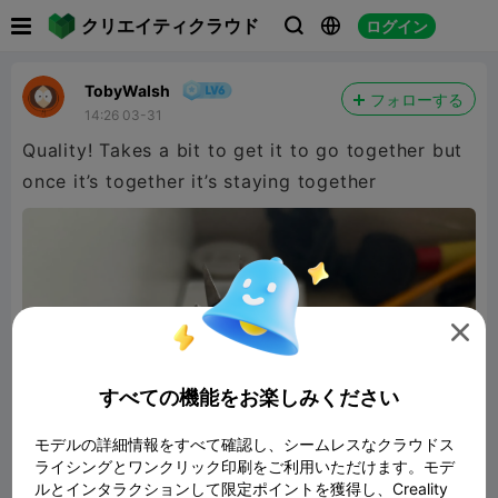

クリエイティクラウド
ログイン



TobyWalsh
フォローする
14:26 03-31
Quality! Takes a bit to get it to go together but
once it’s together it’s staying together

すべての機能をお楽しみください
モデルの詳細情報をすべて確認し、シームレスなクラウドス
ライシングとワンクリック印刷をご利用いただけます。モデ
ルとインタラクションして限定ポイントを獲得し、Creality