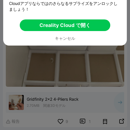
Cloudアプリならではのさらなるサプライズをアンロックし
ましょう！
Creality Cloud で開く
キャンセル
Gridfinity 2x2 4-Pliers Rack
2.70MB
関連3Dモデル
報告


9
1
