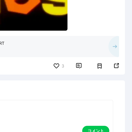
RT


3
コメント