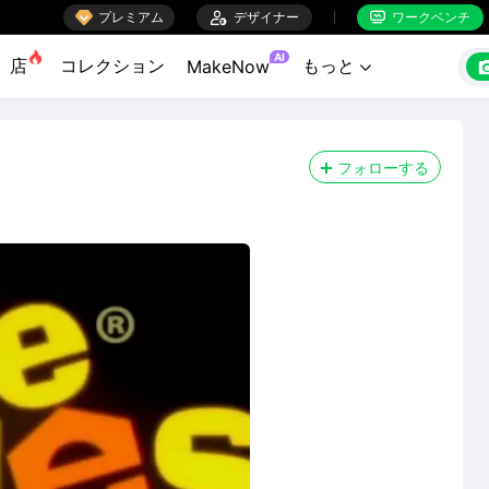

プレミアム

デザイナー
ワークベンチ


AI
店
コレクション
もっと
MakeNow

フォローする