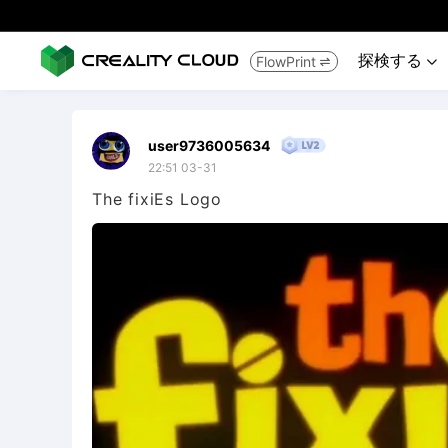
探検する
FlowPrint


user9736005634
22:51 03-31
The fixiEs Logo