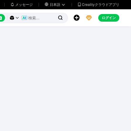
メッセージ

日本語
Crealityクラウドアプリ






ログイン


