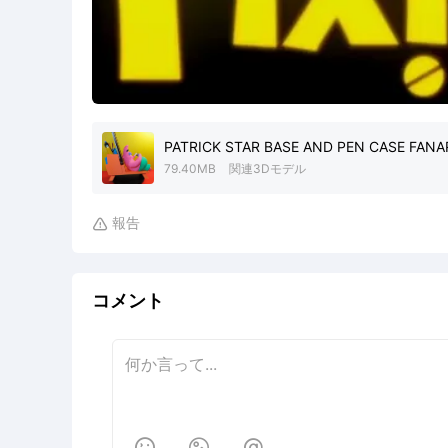
PATRICK STAR BASE AND PEN CASE FANA
79.40MB
関連3Dモデル
報告

コメント


