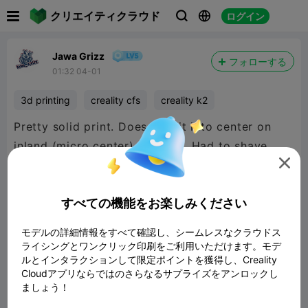

クリエイティクラウド
ログイン



Jawa Grizz
フォローする
01:32 04-01
3d printing
creality cfs
creality k2
Pretty solid print. Does not fit into center on
inland (micro center) filament. Had to shave

down the external ribs. But hopefully solved my
sticking reel in my cfs.
すべての機能をお楽しみください

480P LD
モデルの詳細情報をすべて確認し、シームレスなクラウドス
ライシングとワンクリック印刷をご利用いただけます。モデ
ルとインタラクションして限定ポイントを獲得し、Creality

Cloudアプリならではのさらなるサプライズをアンロックし
ましょう！