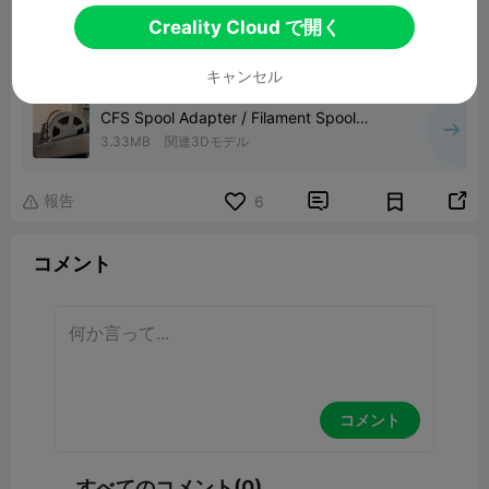
Creality Cloud で開く
00:21
キャンセル
CFS Spool Adapter / Filament Spool
Adapter
3.33MB
関連3Dモデル
報告


6

コメント
コメント
すべてのコメント(0)