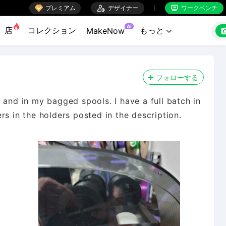

プレミアム

デザイナー
ワークベンチ


AI
店
コレクション
もっと
MakeNow

フォローする
 and in my bagged spools. I have a full batch in
rs in the holders posted in the description.