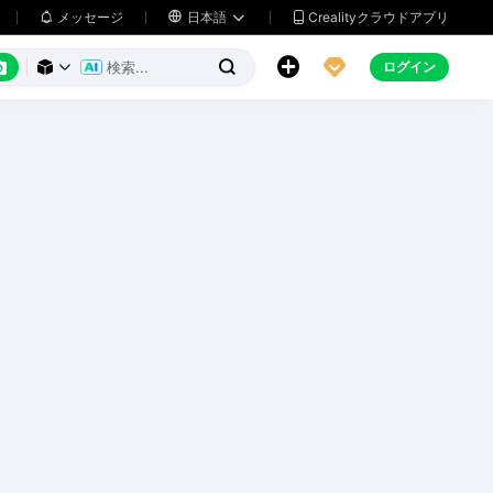
メッセージ

日本語
Crealityクラウドアプリ






ログイン


