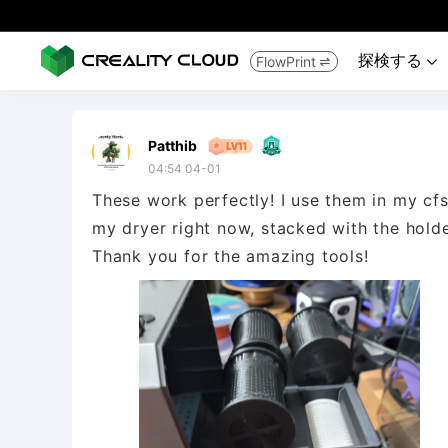
探検する
FlowPrint


Patthib
04:54 04-01
These work perfectly! I use them in my cfs
my dryer right now, stacked with the holde
Thank you for the amazing tools!