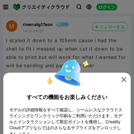

クリエイティクラウド
ログイン



riverratg17son
フォローする
14:13 04-01
I scaled it down to a 105mm cause i had the
shell to fit i messed up when cut it down to be
able to print but will work for what I wanted for
will be sanding and painting it later

すべての機能をお楽しみください
モデルの詳細情報をすべて確認し、シームレスなクラウドス
ライシングとワンクリック印刷をご利用いただけます。モデ
ルとインタラクションして限定ポイントを獲得し、Creality
Cloudアプリならではのさらなるサプライズをアンロックし
ましょう！