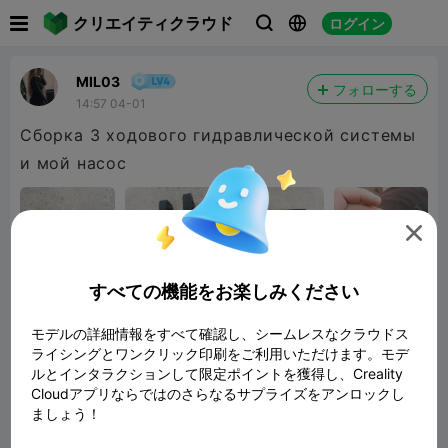

クリエイティクラウド
ログイン



MIL03
フォローする
14:57 04-01
Сборка 3 ходового гидравлической системы
и мой насос

すべての機能をお楽しみください
モデルの詳細情報をすべて確認し、シームレスなクラウドス
ライシングとワンクリック印刷をご利用いただけます。モデ
ルとインタラクションして限定ポイントを獲得し、Creality
Cloudアプリならではのさらなるサプライズをアンロックし
ましょう！