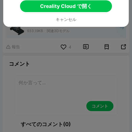
Creality Cloud で開く
キャンセル
Rc 3 way hydraulic valve excavator
tractor dumper 1/10/12/14
933.19KB
関連3Dモデル
報告


4

コメント
コメント
すべてのコメント(0)