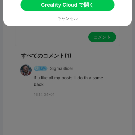
Creality Cloud で開く
キャンセル
コメント
すべてのコメント(1)
SigmaSlicer
if u like all my posts ill do th a same 
back
16:14 04-01