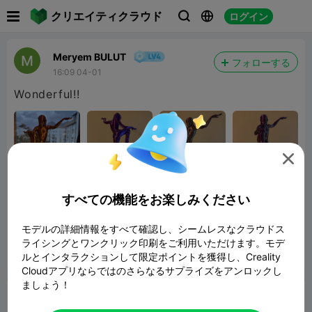

クリエイティクラウド
ログイン



Meryem BULUT
フォローする
16:09 04-01
Wonderful!!

すべての機能をお楽しみください
Dre Parker
23.84MB
関連3Dモデル
モデルの詳細情報をすべて確認し、シームレスなクラウドス
ライシングとワンクリック印刷をご利用いただけます。モデ
ルとインタラクションして限定ポイントを獲得し、Creality
報告


3
1

Cloudアプリならではのさらなるサプライズをアンロックし
ましょう！
コメント