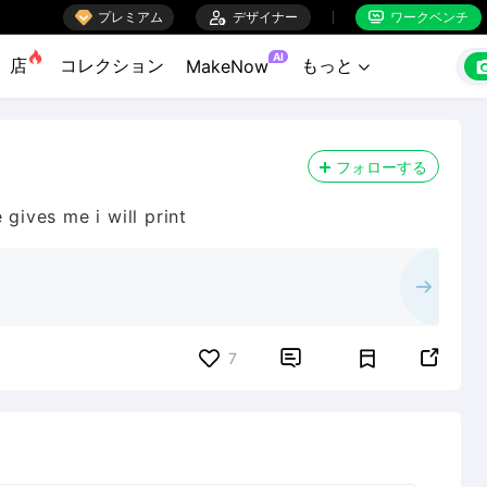

プレミアム

デザイナー
ワークベンチ


AI
店
コレクション
もっと
MakeNow

フォローする
 gives me i will print


7