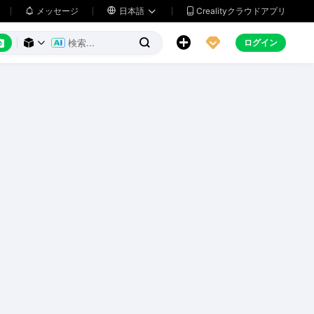
メッセージ

日本語
Crealityクラウドアプリ






ログイン


