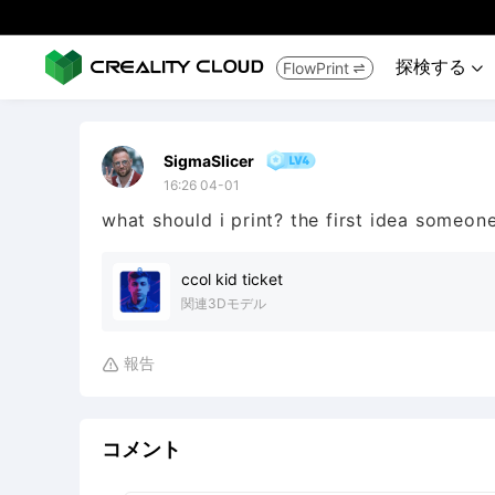
探検する
FlowPrint


SigmaSlicer
16:26 04-01
what should i print? the first idea someone
ccol kid ticket
関連3Dモデル
報告

コメント