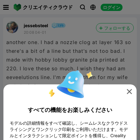

クリエイティクラウド
ログイン



jessebsteel
フォローする
20:08 04-01
another one. I had a nozzle clog at layer 163 so
there's a bit of a line but that's not too bad. I
made with hobby lobby granite pla printed at
220. I love these so much. I wish they had am
eeveelutions line. I'm making them for my wife
and she is just over the moon. thanks

@Psdwizzard
すべての機能をお楽しみください
モデルの詳細情報をすべて確認し、シームレスなクラウドス
ライシングとワンクリック印刷をご利用いただけます。モデ
ルとインタラクションして限定ポイントを獲得し、Creality