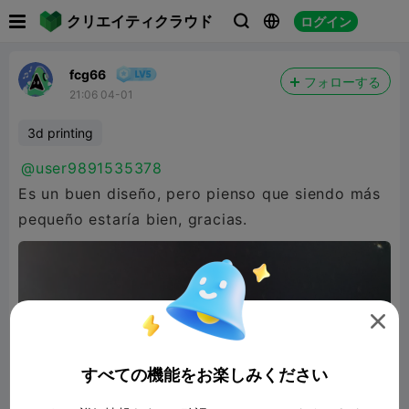

クリエイティクラウド
ログイン



fcg66
フォローする
21:06 04-01
3d printing
@user9891535378
Es un buen diseño, pero pienso que siendo más
pequeño estaría bien, gracias.

すべての機能をお楽しみください