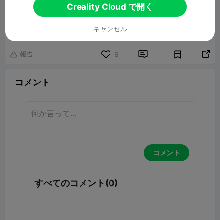
Creality Cloud で開く
dummy 13 easy
5.82MB
関連3Dモデル
キャンセル
報告


6

コメント
コメント
すべてのコメント(0)