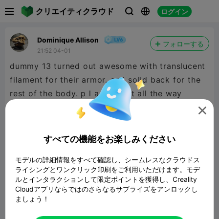

クリエイティクラウド
ログイン



Dominique Allison
フォローする
21:52 04-01
dummy 13 turned out awesome with translucent
filament for their armor. and solid back for the
rest of the body. p l a filament all the way
through.

すべての機能をお楽しみください
モデルの詳細情報をすべて確認し、シームレスなクラウドス
ライシングとワンクリック印刷をご利用いただけます。モデ
ルとインタラクションして限定ポイントを獲得し、Creality
Cloudアプリならではのさらなるサプライズをアンロックし
ましょう！