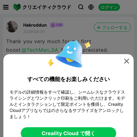

クリエイティクラウド
ログイン



Hakroddun
フォローする
22:09 04-01
Thank you very much for my first
boost
@TechMan_SA
Much appreciated.

報告


6
1

すべての機能をお楽しみください
コメント
モデルの詳細情報をすべて確認し、シームレスなクラウドス
ライシングとワンクリック印刷をご利用いただけます。モデ
ルとインタラクションして限定ポイントを獲得し、Creality
Cloudアプリならではのさらなるサプライズをアンロックし
ましょう！
コメント
Creality Cloud で開く