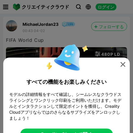

クリエイティクラウド
ログイン



MichaelJordan23
フォローする
00:43 04-02
FIFA World Cup

480P LD


すべての機能をお楽しみください
モデルの詳細情報をすべて確認し、シームレスなクラウドス
ライシングとワンクリック印刷をご利用いただけます。モデ
01:00
ルとインタラクションして限定ポイントを獲得し、Creality
Cloudアプリならではのさらなるサプライズをアンロックし
ましょう！
FIFA world cup trophy
9.64MB
関連3Dモデル