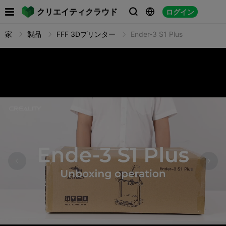

クリエイティクラウド
ログイン



家
製品
FFF 3Dプリンター
Ender-3 S1 Plus