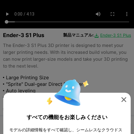
Ender-3 S1 Plus
製品マニュアル:
Ender-3 S1 Plus

The Ender-3 S1 Plus 3D printer is designed to meet your
larger printing needs. With its increased build volume, you
can now print larger-size models and take your 3D printing
to the next level.
Large Printing Size
"Sprite" Dual-gear Direct Extruder
Auto leveling
Dual Z-axis

$479
希望小売価格:
すべての機能をお楽しみください
モデルの詳細情報をすべて確認し、シームレスなクラウドス