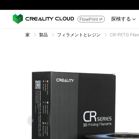
探検する
FlowPrint


家
製品
フィラメントとレジン
CR-PETG Fila