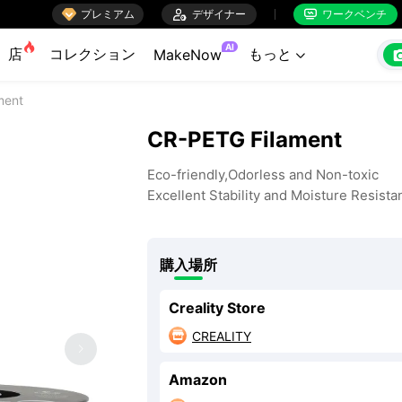

プレミアム

デザイナー
ワークベンチ


AI
店
コレクション
もっと
MakeNow

ment
CR-PETG Filament
Eco-friendly,Odorless and Non-toxic
Excellent Stability and Moisture Resista
購入場所
Creality Store
CREALITY

Amazon