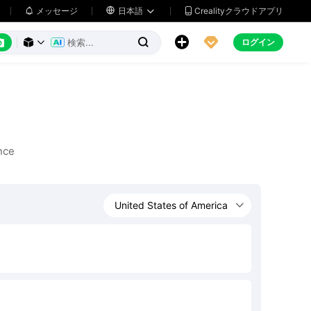
メッセージ

日本語
Crealityクラウドアプリ






ログイン



nce