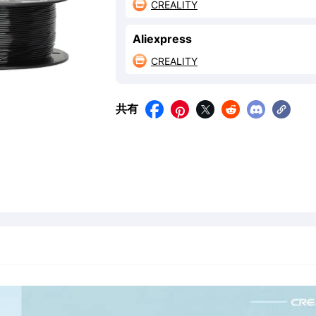
CREALITY

Aliexpress
CREALITY

共有




