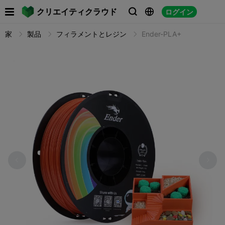

クリエイティクラウド
ログイン



家
製品
フィラメントとレジン
Ender-PLA+